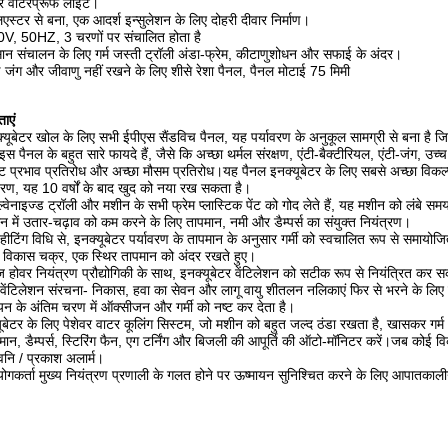
र वाटरप्रूफ लाइट।
िएस्टर से बना, एक आदर्श इन्सुलेशन के लिए दोहरी दीवार निर्माण।
V, 50HZ, 3 चरणों पर संचालित होता है
न संचालन के लिए गर्म जस्ती ट्रॉली अंडा-फ्रेम, कीटाणुशोधन और सफाई के अंदर।
 जंग और जीवाणु नहीं रखने के लिए शीसे रेशा पैनल, पैनल मोटाई 75 मिमी
ताएं
्यूबेटर खोल के लिए सभी ईपीएस सैंडविच पैनल, यह पर्यावरण के अनुकूल सामग्री से बना है जिसम
स पैनल के बहुत सारे फायदे हैं, जैसे कि अच्छा थर्मल संरक्षण, एंटी-बैक्टीरियल, एंटी-जंग, उच्च
ष्ट प्रभाव प्रतिरोध और अच्छा मौसम प्रतिरोध।यह पैनल इनक्यूबेटर के लिए सबसे अच्छा विकल्प 
रण, यह 10 वर्षों के बाद खुद को नया रख सकता है।
गैल्वेनाइज्ड ट्रॉली और मशीन के सभी फ्रेम प्लास्टिक पेंट को गोद लेते हैं, यह मशीन को लंब
न में उतार-चढ़ाव को कम करने के लिए तापमान, नमी और डैम्पर्स का संयुक्त नियंत्रण।
हीटिंग विधि से, इनक्यूबेटर पर्यावरण के तापमान के अनुसार गर्मी को स्वचालित रूप से समाय
 विकास चक्र, एक स्थिर तापमान को अंदर रखते हुए।
ंज होवर नियंत्रण प्रौद्योगिकी के साथ, इनक्यूबेटर वेंटिलेशन को सटीक रूप से नियंत्रित कर 
वेंटिलेशन संरचना- निकास, हवा का सेवन और लागू वायु शीतलन नलिकाएं फिर से भरने के लिए एक
यन के अंतिम चरण में ऑक्सीजन और गर्मी को नष्ट कर देता है।
ूबेटर के लिए पेशेवर वाटर कूलिंग सिस्टम, जो मशीन को बहुत जल्द ठंडा रखता है, खासकर गर्म क
मान, डैम्पर्स, स्टिरिंग फैन, एग टर्निंग और बिजली की आपूर्ति की ऑटो-मॉनिटर करें।जब कोई 
वनि / प्रकाश अलार्म।
ोगकर्ता मुख्य नियंत्रण प्रणाली के गलत होने पर ऊष्मायन सुनिश्चित करने के लिए आपातकाल