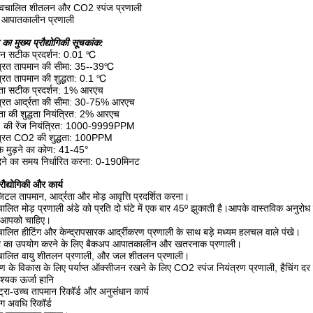
ण स्वचालित शीतलन और CO2 स्पंज प्रणाली
 आपातकालीन प्रणाली
का मुख्य प्रौद्योगिकी सूचकांक:
ान सटीक प्रदर्शन: 0.01 ℃
त्रित तापमान की सीमा: 35--39℃
्रित तापमान की शुद्धता: 0.1 ℃
्रता सटीक प्रदर्शन: 1% आरएच
त्रित आर्द्रता की सीमा: 30-75% आरएच
रता की शुद्धता नियंत्रित: 2% आरएच
की रेंज नियंत्रित: 1000-9999PPM
त्रित CO2 की शुद्धता: 100PPM
के मुड़ने का कोण: 41-45°
देने का समय निर्धारित करना: 0-190मिनट
प्रौद्योगिकी और कार्य
िटल तापमान, आर्द्रता और मोड़ आवृत्ति प्रदर्शित करना।
चालित मोड़ प्रणाली अंडे को प्रति दो घंटे में एक बार 45º झुकाती है।आपके वास्तविक अनुरो
आपको चाहिए।
चालित हीटिंग और केन्द्रापसारक आर्द्रीकरण प्रणाली के साथ बड़े मध्यम हलचल वाले पंखे।
ा का उपयोग करने के लिए बैकअप आपातकालीन और खतरनाक प्रणाली।
चालित वायु शीतलन प्रणाली, और जल शीतलन प्रणाली।
ूण के विकास के लिए पर्याप्त ऑक्सीजन रखने के लिए CO2 स्पंज नियंत्रण प्रणाली, हैचिंग दर
्यक ऊर्जा हानि
ट्रा-उच्च तापमान रिकॉर्ड और अनुसंधान कार्य
िंग अवधि रिकॉर्ड