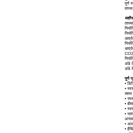
पूर्
वापस
मशीन 
तापम
नियं
नियंत
आर्द
नियं
आर्द्
CO2 
नियं
अंडे 
अंडे 
पूर्ण 
•
डिज
•
स्व
समय 
•
स्व
•
बीम
•
स्व
•
भ्र
अनावश
•
अल्
•
हैच