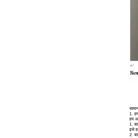
सामान्
1. हम
हम अप
1. बा
इसे ह
2. बा