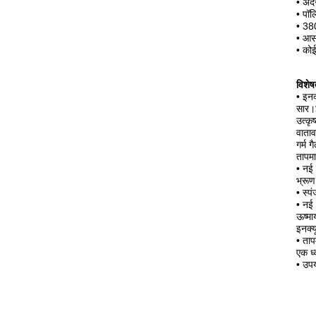
•
अंद
•
पॉल
•
380
•
आसा
•
कोई
विशेष
• इनक
सार।इ
उत्कृ
वाताव
गर्म 
तापमा
• नई 
भ्रूण
• स्प
• नई 
ऊष्मा
इनक्य
• ताप
एक ध्
• उपय