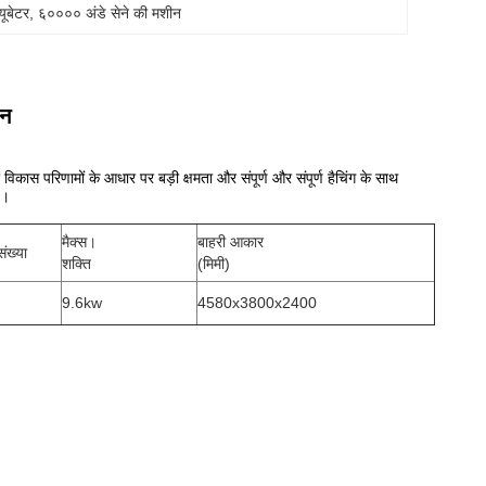
ूबेटर
, 
६०००० अंडे सेने की मशीन
ीन
कास परिणामों के आधार पर बड़ी क्षमता और संपूर्ण और संपूर्ण हैचिंग के साथ
ै।
मैक्स।
बाहरी आकार
संख्या
शक्ति
(मिमी)
9.6kw
4580x3800x2400