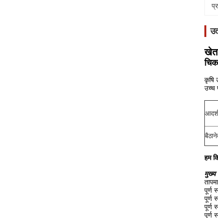
प्
उत
खेत
चिक
कृषि 
उच्च 
आदर्
बैठान
हम कि
मुख्य 
तापमा
पूर्ण
पूर्ण
पूर्ण
पूर्ण