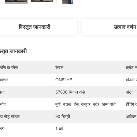
विस्तृत जानकारी
उत्पाद वर्णन
स्तृत जानकारी
पत्ति के प्लेस
केवल
ब्रांड 
रमाणन
ONELYE
मॉडल स
षमता:
57600 चिकन अंडे
वोट:
रयोग:
मुर्गी, बत्तख, हंस, कबूतर, बटेर, अन्य पक्षी
हैचिंग 
डा मोड़ मॉडल:
90 डिग्री
आवेदन
रंटी:
1 वर्ष