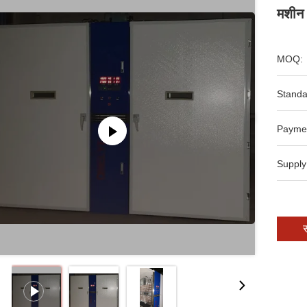
मशीन
MOQ:
Standa
Payme
Supply
स