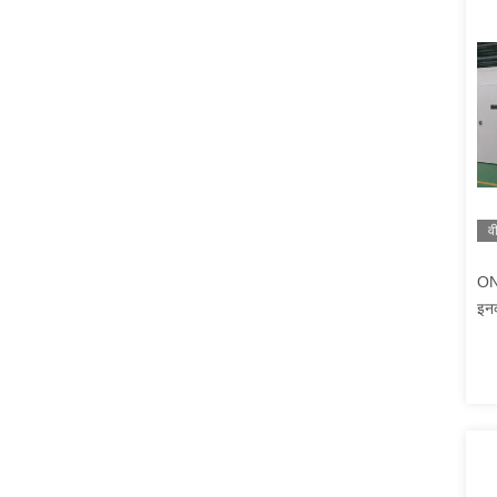
व
ONE
इनक
सिम