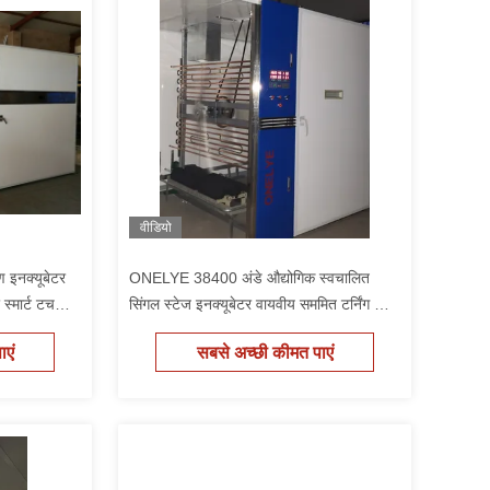
वीडियो
इनक्यूबेटर
ONELYE 38400 अंडे औद्योगिक स्वचालित
स्मार्ट टच
सिंगल स्टेज इनक्यूबेटर वायवीय सममित टर्निंग और
स्मार्ट टच स्क्रीन इंटरफ़ेस के साथ
एं
सबसे अच्छी कीमत पाएं