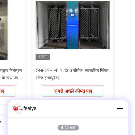
वीडियो
यूटर नियंत्रण
ONELYE EL-12000 सीरीज: स्वचालित सिंगल-
 के साथ उच्च
स्टेज इनक्यूबेटर
एं
सबसे अच्छी कीमत पाएं
feelye
6
7
8
6:00 AM