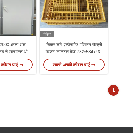
वीडियो
2000 क्षमता अंडा
चिकन कॉप एक्सेसरीज़ परिवहन पोल्ट्री
 तरह से स्वचालित और
चिकन प्लास्टिक केज 732x534x260
र एक में
मिमी
 कीमत पाएं
सबसे अच्छी कीमत पाएं
1